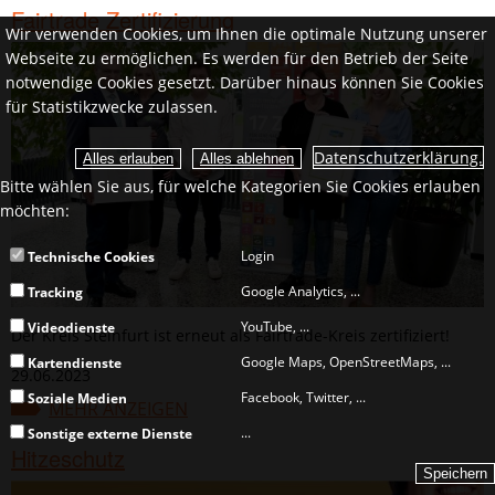
Fairtrade Zertifizierung
Wir verwenden Cookies, um Ihnen die optimale Nutzung unserer
Webseite zu ermöglichen. Es werden für den Betrieb der Seite
notwendige Cookies gesetzt. Darüber hinaus können Sie Cookies
für Statistikzwecke zulassen.
Datenschutzerklärung.
Bitte wählen Sie aus, für welche Kategorien Sie Cookies erlauben
möchten:
Login
Technische Cookies
Google Analytics, ...
Tracking
YouTube, ...
Videodienste
Der Kreis Steinfurt ist erneut als Fairtrade-Kreis zertifiziert!
Google Maps, OpenStreetMaps, ...
Kartendienste
29.06.2023
Facebook, Twitter, ...
Soziale Medien
MEHR ANZEIGEN
...
Sonstige externe Dienste
Hitzeschutz