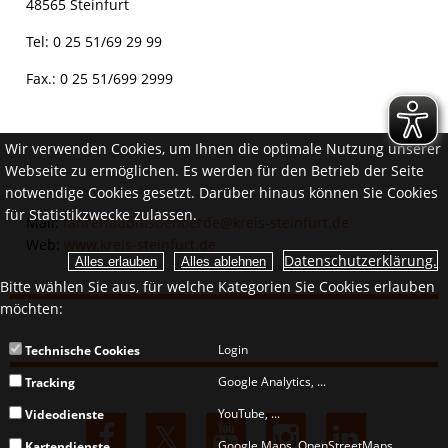
48565 Steinfurt
Tel: 0 25 51/69 29 99
Fax.: 0 25 51/699 2999
Wir verwenden Cookies, um Ihnen die optimale Nutzung unserer
Webseite zu ermöglichen. Es werden für den Betrieb der Seite
notwendige Cookies gesetzt. Darüber hinaus können Sie Cookies
für Statistikzwecke zulassen.
Mail:
fahrerlaubnisbehoerde@kreis-steinfurt.de
Web:
www.kreis-steinfurt.de
Datenschutzerklärung.
Bitte wählen Sie aus, für welche Kategorien Sie Cookies erlauben
möchten:
Login
Technische Cookies
Google Analytics, ...
Tracking
YouTube, ...
Videodienste
Google Maps, OpenStreetMaps, ...
Kartendienste