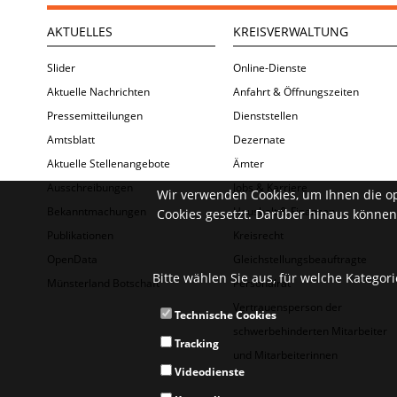
AKTUELLES
KREISVERWALTUNG
Slider
Online-Dienste
Aktuelle Nachrichten
Anfahrt & Öffnungszeiten
Pressemitteilungen
Dienststellen
Amtsblatt
Dezernate
Aktuelle Stellenangebote
Ämter
Ausschreibungen
Jobs & Karriere
Wir verwenden Cookies, um Ihnen die o
Bekanntmachungen
Haushalt & Finanzen
Cookies gesetzt. Darüber hinaus können 
Publikationen
Kreisrecht
OpenData
Gleichstellungsbeauftragte
Bitte wählen Sie aus, für welche Kategor
Münsterland Botschaft
Personalrat
Vertrauensperson der
Technische Cookies
schwerbehinderten Mitarbeiter
Tracking
und Mitarbeiterinnen
Videodienste