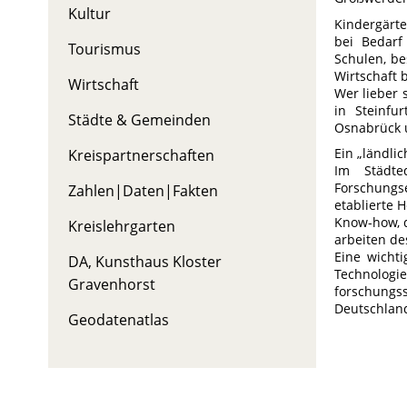
Kultur
Kindergärte
bei Bedarf
Tourismus
Schulen, be
Wirtschaft 
Wirtschaft
Wer lieber 
in Steinfu
Städte & Gemeinden
Osnabrück 
Ein „ländli
Kreispartnerschaften
Im Städte
Forschung
Zahlen|Daten|Fakten
etablierte 
Know-how, d
Kreislehrgarten
arbeiten de
Eine wichti
DA, Kunsthaus Kloster
Technologie
Gravenhorst
forschungs
Deutschlan
Geodatenatlas