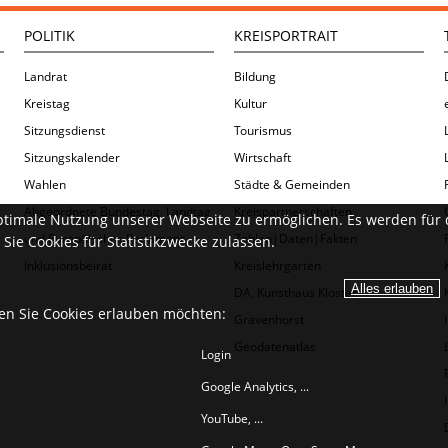
POLITIK
KREISPORTRAIT
Landrat
Bildung
Kreistag
Kultur
Sitzungsdienst
Tourismus
Sitzungskalender
Wirtschaft
Wahlen
Städte & Gemeinden
Abgeordnete Bundestag, Landtag
Kreispartnerschaften
ptimale Nutzung unserer Webseite zu ermöglichen. Es werden für 
und Europäisches Parlament
Zahlen|Daten|Fakten
Sie Cookies für Statistikzwecke zulassen.
Inklusionsbeirat
Kreislehrgarten
DA, Kunsthaus Kloster
ien Sie Cookies erlauben möchten:
Gravenhorst
Geodatenatlas
Login
Google Analytics, ...
YouTube, ...