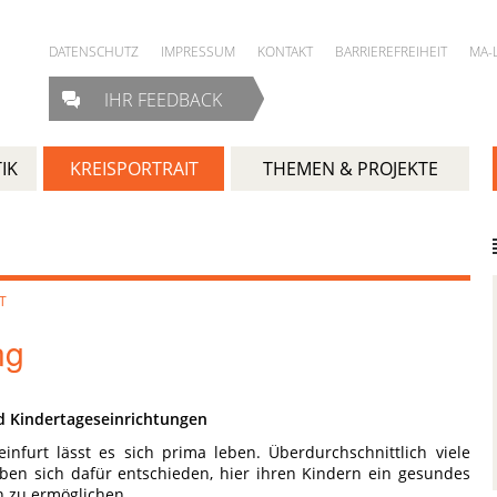
DATENSCHUTZ
IMPRESSUM
KONTAKT
BARRIEREFREIHEIT
MA-
IHR FEEDBACK
IK
KREISPORTRAIT
THEMEN & PROJEKTE
T
ng
d Kindertageseinrichtungen
einfurt lässt es sich prima leben. Überdurchschnittlich viele
ben sich dafür entschieden, hier ihren Kindern ein gesundes
 zu ermöglichen.