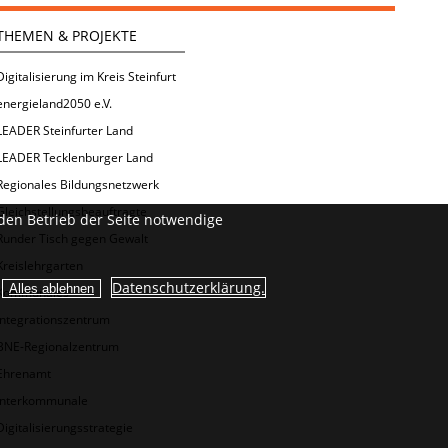
THEMEN & PROJEKTE
Digitalisierung im Kreis Steinfurt
energieland2050 e.V.
LEADER Steinfurter Land
LEADER Tecklenburger Land
Regionales Bildungsnetzwerk
Gleichstellungsbeauftragte
den Betrieb der Seite notwendige
Runder Tisch gegen Gewalt
Kreislehrgarten
Datenschutzerklärung.
Kommunales
Integrationszentrum
BNE-Regionalzentrum
Ehrenamt
Interkommunale
Digitalisierungsstrategie