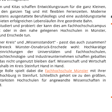
n und Kitas
schaffen Entwicklungsraum für die ganz Kleinen,
 den ganzen Tag und mit flexiblen Ferienzeiten. Moderne
stens ausgestattete Berufskollegs und eine ausbildungsstarke
bieten erfolgreichen Lebensläufen ihre geordnete Bahn.
studiert und probiert: der kann dies am Fachhochschulcampus
rt oder in den nahe gelegenen Hochschulen in Münster,
und Enschede tun.
cher Kreis" und „Wissensstandort" - passt das auch zusammen?
dreieck Münster-Osnabrück-Enschede wohl: Hochkarätige
seinrichtungen der Universitäten und Fachhochschulen,
Hochtechnologie- und Industrieunternehmen schaffen geballtes
as nicht ungenutzt bleiben darf. Wissenschaft und Wirtschaft
shalb im Kreis Steinfurt Hand in Hand.
ge Rolle spielt dabei die
Fachhochschule Münster
mit ihrer
hochburg in Steinfurt. Schließlich gehört sie zu den größten,
stärksten Hochschulen für angewandte Wissenschaften in
d.