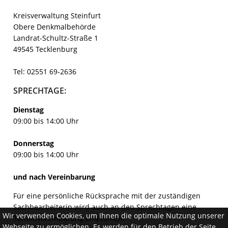
Kreisverwaltung Steinfurt
Obere Denkmalbehörde
Landrat-Schultz-Straße 1
49545 Tecklenburg
Tel: 02551 69-2636
SPRECHTAGE:
Dienstag
09:00 bis 14:00 Uhr
Donnerstag
09:00 bis 14:00 Uhr
und nach Vereinbarung
Für eine persönliche Rücksprache mit der zuständigen
Sachbearbeiterin wird auch an den Sprechtagen eine
Wir verwenden Cookies, um Ihnen die optimale Nutzung unserer
Terminvereinbarung empfohlen!
Webseite zu ermöglichen. Es werden für den Betrieb der Seite