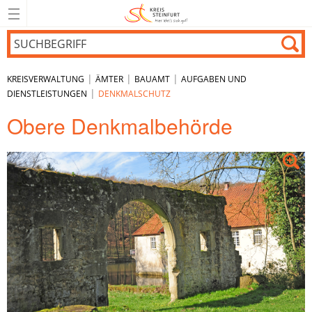
|
|
|
KREISVERWALTUNG
ÄMTER
BAUAMT
AUFGABEN UND
|
DIENSTLEISTUNGEN
DENKMALSCHUTZ
Obere Denkmalbehörde