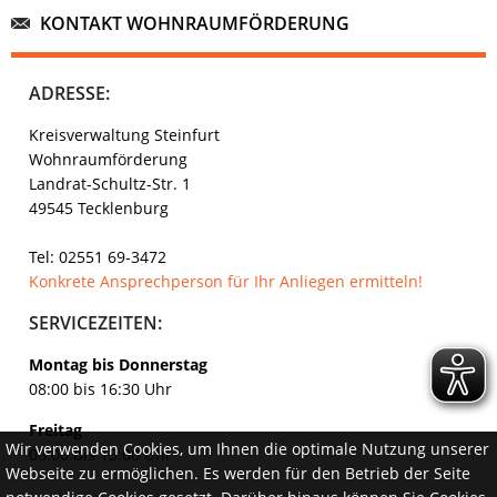
KONTAKT WOHNRAUMFÖRDERUNG
ADRESSE:
Kreisverwaltung Steinfurt
Wohnraumförderung
Landrat-Schultz-Str. 1
49545 Tecklenburg
Tel: 02551 69-3472
Konkrete Ansprechperson für Ihr Anliegen ermitteln!
SERVICEZEITEN:
Montag bis Donnerstag
08:00 bis 16:30 Uhr
Freitag
Wir verwenden Cookies, um Ihnen die optimale Nutzung unserer
08:00 bis 13:00 Uhr
Webseite zu ermöglichen. Es werden für den Betrieb der Seite