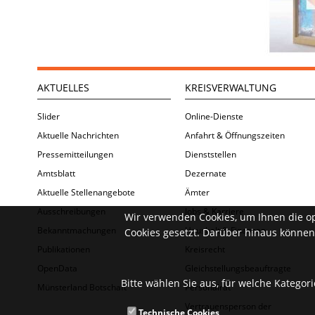
AKTUELLES
KREISVERWALTUNG
Slider
Online-Dienste
Aktuelle Nachrichten
Anfahrt & Öffnungszeiten
Pressemitteilungen
Dienststellen
Amtsblatt
Dezernate
Aktuelle Stellenangebote
Ämter
Ausschreibungen
Jobs & Karriere
Wir verwenden Cookies, um Ihnen die o
Bekanntmachungen
Haushalt & Finanzen
Cookies gesetzt. Darüber hinaus können 
Publikationen
Kreisrecht
OpenData
Gleichstellungsbeauftragte
Bitte wählen Sie aus, für welche Kategor
Münsterland Botschaft
Personalrat
Vertrauensperson der
Technische Cookies