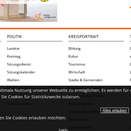
POLITIK
KREISPORTRAIT
Landrat
Bildung
Kreistag
Kultur
Sitzungsdienst
Tourismus
Sitzungskalender
Wirtschaft
Wahlen
Städte & Gemeinden
Abgeordnete Bundestag, Landtag
Kreispartnerschaften
ptimale Nutzung unserer Webseite zu ermöglichen. Es werden für 
und Europäisches Parlament
Zahlen|Daten|Fakten
Sie Cookies für Statistikzwecke zulassen.
Inklusionsbeirat
Kreislehrgarten
DA, Kunsthaus Kloster
ien Sie Cookies erlauben möchten:
Gravenhorst
Geodatenatlas
Login