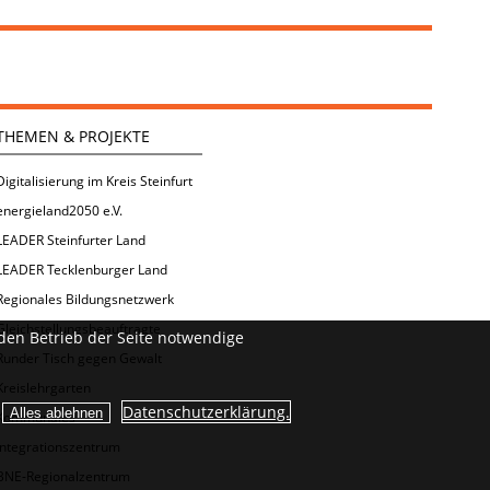
THEMEN & PROJEKTE
Digitalisierung im Kreis Steinfurt
energieland2050 e.V.
LEADER Steinfurter Land
LEADER Tecklenburger Land
Regionales Bildungsnetzwerk
Gleichstellungsbeauftragte
den Betrieb der Seite notwendige
Runder Tisch gegen Gewalt
Kreislehrgarten
Datenschutzerklärung.
Kommunales
Integrationszentrum
BNE-Regionalzentrum