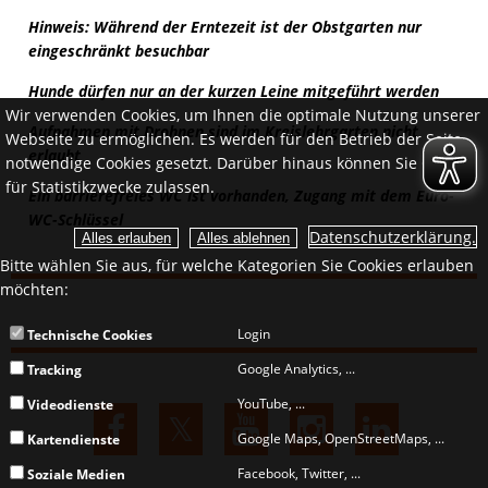
Hinweis: Während der Erntezeit ist der Obstgarten nur
eingeschränkt besuchbar
Hunde dürfen nur an der kurzen Leine mitgeführt werden
Wir verwenden Cookies, um Ihnen die optimale Nutzung unserer
Aufnahmen mit Drohnen sind im Kreislehrgarten nicht
Webseite zu ermöglichen. Es werden für den Betrieb der Seite
erlaubt
notwendige Cookies gesetzt. Darüber hinaus können Sie Cookies
für Statistikzwecke zulassen.
Ein barrierefreies WC ist vorhanden, Zugang mit dem Euro-
WC-Schlüssel
Datenschutzerklärung.
Bitte wählen Sie aus, für welche Kategorien Sie Cookies erlauben
möchten:
Login
Technische Cookies
Google Analytics, ...
Tracking
YouTube, ...
Videodienste
Google Maps, OpenStreetMaps, ...
Kartendienste
Facebook, Twitter, ...
Soziale Medien