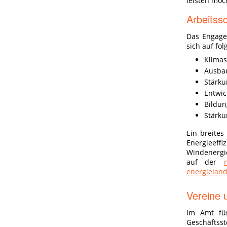
leisten möc
Arbeitss
Das Engage
sich auf fo
Klimas
Ausbau
Stärku
Entwic
Bildun
Stärku
Ein breite
Energieeffi
Windenergie
auf der
energieland
Vereine 
Im Amt für
Geschäftsst