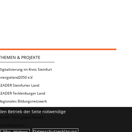
THEMEN & PROJEKTE
Digitalisierung im Kreis Steinfurt
energieland2050 e.V.
LEADER Steinfurter Land
LEADER Tecklenburger Land
Regionales Bildungsnetzwerk
Gleichstellungsbeauftragte
den Betrieb der Seite notwendige
Runder Tisch gegen Gewalt
Kreislehrgarten
Datenschutzerklärung.