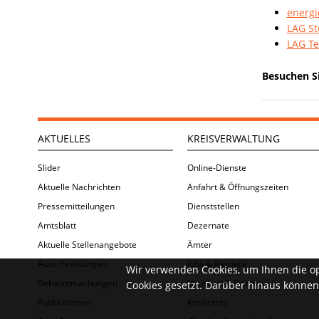
energi
LAG St
LAG Te
Besuchen S
AKTUELLES
KREISVERWALTUNG
Slider
Online-Dienste
Aktuelle Nachrichten
Anfahrt & Öffnungszeiten
Pressemitteilungen
Dienststellen
Amtsblatt
Dezernate
Aktuelle Stellenangebote
Ämter
Ausschreibungen
Jobs & Karriere
Wir verwenden Cookies, um Ihnen die o
Bekanntmachungen
Haushalt & Finanzen
Cookies gesetzt. Darüber hinaus können 
Publikationen
Kreisrecht