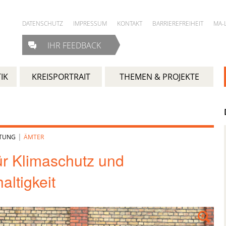
DATENSCHUTZ
IMPRESSUM
KONTAKT
BARRIEREFREIHEIT
MA-
IHR FEEDBACK
IK
KREISPORTRAIT
THEMEN & PROJEKTE
|
LTUNG
ÄMTER
ür Klimaschutz und
altigkeit