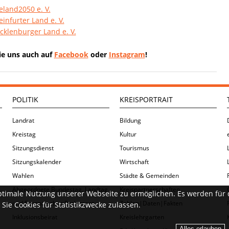
eland2050 e. V.
einfurter Land e. V.
cklenburger Land e. V.
ie uns auch auf
Facebook
oder
Instagram
!
POLITIK
KREISPORTRAIT
Landrat
Bildung
Kreistag
Kultur
Sitzungsdienst
Tourismus
Sitzungskalender
Wirtschaft
Wahlen
Städte & Gemeinden
Abgeordnete Bundestag, Landtag
Kreispartnerschaften
ptimale Nutzung unserer Webseite zu ermöglichen. Es werden für 
und Europäisches Parlament
Zahlen|Daten|Fakten
Sie Cookies für Statistikzwecke zulassen.
Inklusionsbeirat
Kreislehrgarten