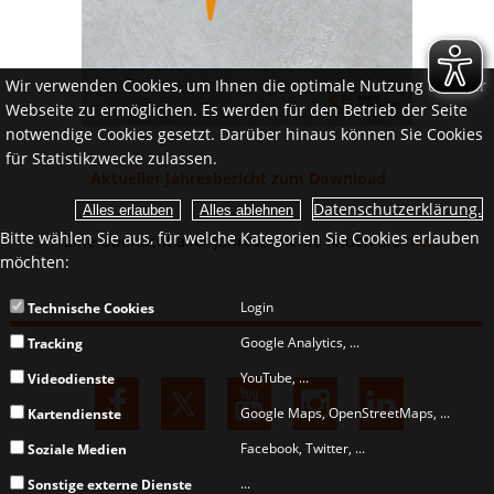
Wir verwenden Cookies, um Ihnen die optimale Nutzung unserer
Webseite zu ermöglichen. Es werden für den Betrieb der Seite
notwendige Cookies gesetzt. Darüber hinaus können Sie Cookies
für Statistikzwecke zulassen.
Aktueller Jahresbericht zum Download
Datenschutzerklärung.
Bitte wählen Sie aus, für welche Kategorien Sie Cookies erlauben
Eine Übersicht aller Jahresberichte finden Sie
hier
.
möchten:
Login
Technische Cookies
Google Analytics, ...
Tracking
YouTube, ...
Videodienste
Google Maps, OpenStreetMaps, ...
Kartendienste
Facebook, Twitter, ...
Soziale Medien
...
Sonstige externe Dienste