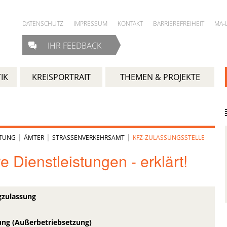
DATENSCHUTZ
IMPRESSUM
KONTAKT
BARRIEREFREIHEIT
MA-
IHR FEEDBACK
IK
KREISPORTRAIT
THEMEN & PROJEKTE
|
|
|
LTUNG
ÄMTER
STRASSENVERKEHRSAMT
KFZ-ZULASSUNGSSTELLE
 Dienstleistungen - erklärt!
gzulassung
ng (Außerbetriebsetzung)