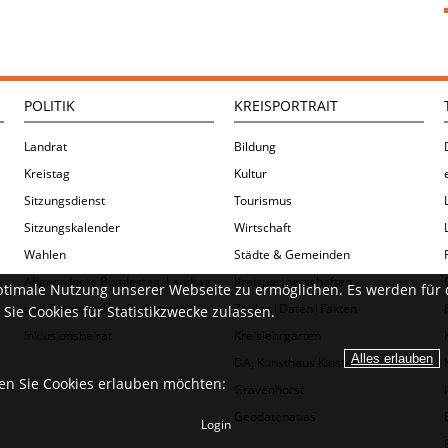
POLITIK
KREISPORTRAIT
Landrat
Bildung
Kreistag
Kultur
Sitzungsdienst
Tourismus
Sitzungskalender
Wirtschaft
Wahlen
Städte & Gemeinden
Abgeordnete Bundestag, Landtag
Kreispartnerschaften
ptimale Nutzung unserer Webseite zu ermöglichen. Es werden für 
und Europäisches Parlament
Zahlen|Daten|Fakten
Sie Cookies für Statistikzwecke zulassen.
Inklusionsbeirat
Kreislehrgarten
DA, Kunsthaus Kloster
ien Sie Cookies erlauben möchten:
Gravenhorst
Geodatenatlas
Login