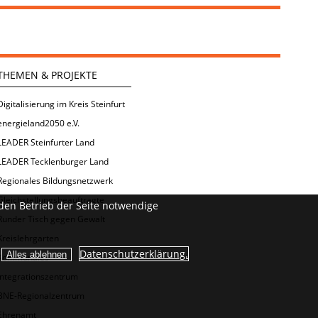
THEMEN & PROJEKTE
Digitalisierung im Kreis Steinfurt
energieland2050 e.V.
LEADER Steinfurter Land
LEADER Tecklenburger Land
Regionales Bildungsnetzwerk
Gleichstellungsbeauftragte
den Betrieb der Seite notwendige
Runder Tisch gegen Gewalt
Kreislehrgarten
Datenschutzerklärung.
Kommunales
Integrationszentrum
BNE-Regionalzentrum
Ehrenamt