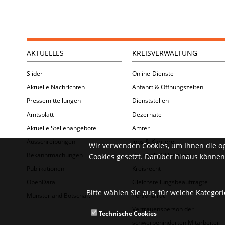
AKTUELLES
KREISVERWALTUNG
Slider
Online-Dienste
Aktuelle Nachrichten
Anfahrt & Öffnungszeiten
Pressemitteilungen
Dienststellen
Amtsblatt
Dezernate
Aktuelle Stellenangebote
Ämter
Ausschreibungen
Jobs & Karriere
Wir verwenden Cookies, um Ihnen die o
Bekanntmachungen
Haushalt & Finanzen
Cookies gesetzt. Darüber hinaus können 
Publikationen
Kreisrecht
OpenData
Gleichstellungsbeauftragte
Bitte wählen Sie aus, für welche Kategor
Münsterland Botschaft
Personalrat
Vertrauensperson der
Technische Cookies
schwerbehinderten Mitarbeiter