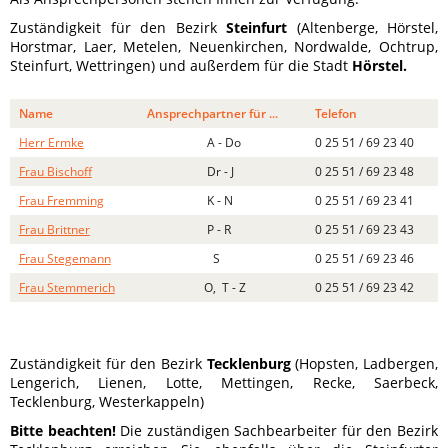
Zuständigkeit für den Bezirk
Steinfurt
(Altenberge, Hörstel,
Horstmar, Laer, Metelen, Neuenkirchen, Nordwalde, Ochtrup,
Steinfurt, Wettringen) und außerdem für die Stadt
Hörstel.
Name
Ansprechpartner für ...
Telefon
Herr Ermke
A - Do
0 25 51 / 69 23 40
Frau Bischoff
Dr - J
0 25 51 / 69 23 48
Frau Fremming
K - N
0 25 51 / 69 23 41
Frau Brittner
P - R
0 25 51 / 69 23 43
Frau Stegemann
S
0 25 51 / 69 23 46
Frau Stemmerich
O, T - Z
0 25 51 / 69 23 42
Zuständigkeit für den Bezirk
Tecklenburg
(Hopsten, Ladbergen,
Lengerich, Lienen, Lotte, Mettingen, Recke, Saerbeck,
Tecklenburg, Westerkappeln)
Bitte beachten!
Die zuständigen Sachbearbeiter für den Bezirk