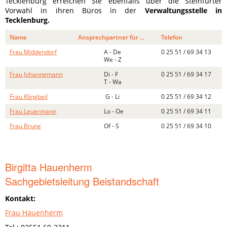
Tecklenburg erreichen Sie ebenfalls über die Steinfurter
Vorwahl in ihren Büros in der
Verwaltungsstelle in
Tecklenburg.
Name
Ansprechpartner für ...
Telefon
Frau Middendorf
A - De
0 25 51 / 69 34 13
We - Z
Frau Johannemann
Di - F
0 25 51 / 69 34 17
T - Wa
Frau Klingbeil
G - Li
0 25 51 / 69 34 12
Frau Leuermann
Lo - Oe
0 25 51 / 69 34 11
Frau Brune
Of - S
0 25 51 / 69 34 10
Birgitta Hauenherm
Sachgebietsleitung Beistandschaft
Kontakt:
Frau Hauenherm