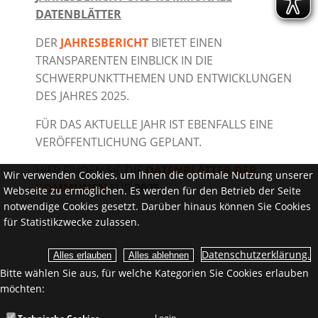
DATENBLÄTTER
DER
JAHRESBERICHT
BIETET EINEN
TRANSPARENTEN EINBLICK IN DIE
SCHWERPUNKTTHEMEN UND ENTWICKLUNGEN
DES JAHRES 2025.
FÜR DAS AKTUELLE JAHR IST EBENFALLS EINE
VERÖFFENTLICHUNG GEPLANT.
HIER FINDEN SIE DIE
DATENBLÄTTER DER
Wir verwenden Cookies, um Ihnen die optimale Nutzung unserer
KOMMUNEN
FÜR
2025
Webseite zu ermöglichen. Es werden für den Betrieb der Seite
notwendige Cookies gesetzt. Darüber hinaus können Sie Cookies
für Statistikzwecke zulassen.
Datenschutzerklärung.
Bitte wählen Sie aus, für welche Kategorien Sie Cookies erlauben
möchten:
Login