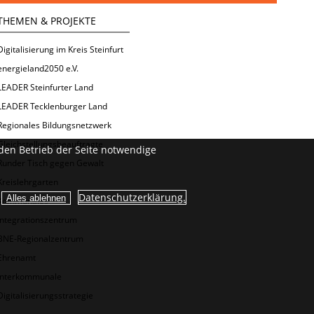
THEMEN & PROJEKTE
Digitalisierung im Kreis Steinfurt
energieland2050 e.V.
LEADER Steinfurter Land
LEADER Tecklenburger Land
Regionales Bildungsnetzwerk
Gleichstellungsbeauftragte
den Betrieb der Seite notwendige
Runder Tisch gegen Gewalt
Kreislehrgarten
Datenschutzerklärung.
Kommunales
Integrationszentrum
BNE-Regionalzentrum
Ehrenamt
Interkommunale
Digitalisierungsstrategie