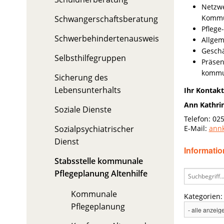
Netzwe
Kommun
Schwangerschaftsberatung
Pflege
Schwerbehindertenausweis
Allgem
Geschä
Selbsthilfegruppen
Präsen
kommu
Sicherung des
Lebensunterhalts
Ihr Kontakt
Ann Kathri
Soziale Dienste
Telefon: 025
Sozialpsychiatrischer
E-Mail:
annk
Dienst
Informatio
Stabsstelle kommunale
Pflegeplanung Altenhilfe
Kommunale
Kategorien:
Pflegeplanung