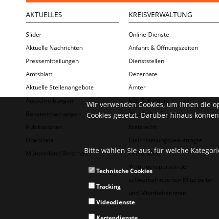
AKTUELLES
KREISVERWALTUNG
Slider
Online-Dienste
Aktuelle Nachrichten
Anfahrt & Öffnungszeiten
Pressemitteilungen
Dienststellen
Amtsblatt
Dezernate
Aktuelle Stellenangebote
Ämter
Ausschreibungen
Jobs & Karriere
Wir verwenden Cookies, um Ihnen die o
Bekanntmachungen
Haushalt & Finanzen
Cookies gesetzt. Darüber hinaus können 
Publikationen
Kreisrecht
OpenData
Gleichstellungsbeauftragte
Bitte wählen Sie aus, für welche Kategor
Münsterland Botschaft
Personalrat
Vertrauensperson der
Technische Cookies
schwerbehinderten Mitarbeiter
Tracking
und Mitarbeiterinnen
Videodienste
Kartendienste