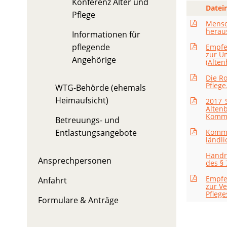
Konferenz Alter und
Datei
Pflege
Mensc
herau
Informationen für
pflegende
Empfe
zur U
Angehörige
(Alten
Die R
Pflege
WTG-Behörde (ehemals
Heimaufsicht)
2017_
Alten
Komm
Betreuungs- und
Entlastungsangebote
Kommu
ländl
Handr
Ansprechpersonen
des § 
Empfe
Anfahrt
zur Ve
Pflege
Formulare & Anträge