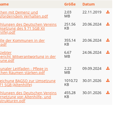
name
Größe
Datum
2,03
22.11.2019
hen mit Demenz und
MB
sforderndem Verhalten.pdf
251,56
20.06.2024
hlungen des Deutschen Vereins
KB
msetzung des § 71 SGB XII
hilfe).pdf
355,14
20.06.2024
olle der Kommunen in der
KB
.pdf
6,67
24.06.2024
Siebter
MB
bericht_Mitverantwortung in der
une.pdf
2,22
09.09.2024
naler Leitfaden - Pflege in
MB
ichen Räumen stärken.pdf
1010,72
30.01.2026
eichung BAGSO zur Umsetzung
KB
71 SGB (Altenhilfe)
455,28
30.01.2026
hlungen des Deutschen Vereins
KB
rnetzung von Altenhilfe- und
strukturen.pdf