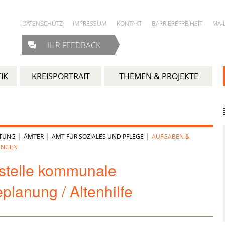
DATENSCHUTZ
IMPRESSUM
KONTAKT
BARRIEREFREIHEIT
MA-
IHR FEEDBACK
IK
KREISPORTRAIT
THEMEN & PROJEKTE
|
|
|
LTUNG
ÄMTER
AMT FÜR SOZIALES UND PFLEGE
AUFGABEN &
UNGEN
stelle kommunale
planung / Altenhilfe