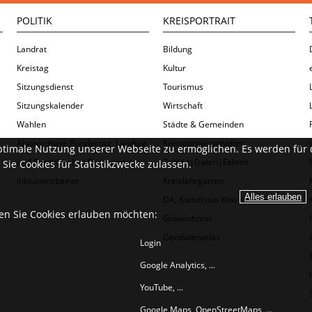
POLITIK
KREISPORTRAIT
Landrat
Bildung
Kreistag
Kultur
Sitzungsdienst
Tourismus
Sitzungskalender
Wirtschaft
Wahlen
Städte & Gemeinden
Abgeordnete Bundestag, Landtag
Kreispartnerschaften
ptimale Nutzung unserer Webseite zu ermöglichen. Es werden für 
und Europäisches Parlament
Zahlen|Daten|Fakten
Sie Cookies für Statistikzwecke zulassen.
Inklusionsbeirat
Kreislehrgarten
DA, Kunsthaus Kloster
ien Sie Cookies erlauben möchten:
Gravenhorst
Geodatenatlas
Login
Google Analytics, ...
YouTube, ...
Google Maps, OpenStreetMaps, ...