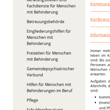
Kommunale
Fachdienste für Menschen
mit Behinderung
Konferenz 
Betreuungsbehörde
Eingliederungshilfen für
Informatio
Menschen mit
Behinderung
Immer mehr
Freizeiten für Menschen
leben im Kr
mit Behinderung
sind. Bis z
Personen a
Gemeindepsychiatrischer
Menschen i
erwarten.
Verbund
Aufgaben d
Hilfen für Menschen mit
Altenhilfe, 
Behinderungen im Beruf
sind:
Kommu
Pflege
(Inves
und Pf
Schuldnerberatung