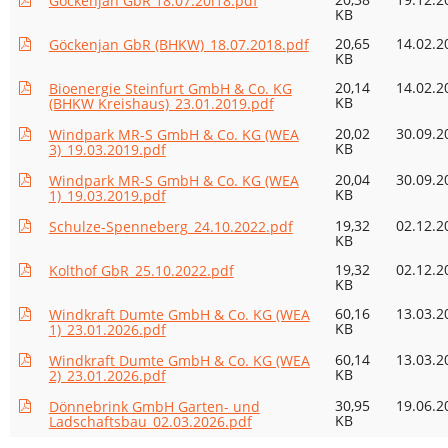
Göckenjan GbR 18.07.20i18.pdf
KB
20,65
14.02.2
Göckenjan GbR (BHKW)_18.07.2018.pdf
KB
20,14
14.02.2
Bioenergie Steinfurt GmbH & Co. KG
KB
(BHKW Kreishaus)_23.01.2019.pdf
20,02
30.09.2
Windpark MR-S GmbH & Co. KG (WEA
KB
3)_19.03.2019.pdf
20,04
30.09.2
Windpark MR-S GmbH & Co. KG (WEA
KB
1)_19.03.2019.pdf
19,32
02.12.2
Schulze-Spenneberg_24.10.2022.pdf
KB
19,32
02.12.2
Kolthof GbR_25.10.2022.pdf
KB
60,16
13.03.2
Windkraft Dumte GmbH & Co. KG (WEA
KB
1)_23.01.2026.pdf
60,14
13.03.2
Windkraft Dumte GmbH & Co. KG (WEA
KB
2)_23.01.2026.pdf
30,95
19.06.2
Dönnebrink GmbH Garten- und
KB
Ladschaftsbau_02.03.2026.pdf