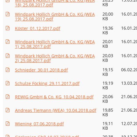
Windpark Hollich GmbH & Co. KG (WEA
KB
18)_25.08.2017.pdf
20,00
16.01.2
Windpark Hollich GmbH & Co. KG (WEA
KB
19)_25.08.2017.pdf
19,36
16.01.2
Köster_01.12.2017.pdf
KB
20,01
16.01.2
Windpark Hollich GmbH & Co. KG (WEA
KB
1)_25.08.2017.pdf
20,03
16.01.2
Windpark Hollich GmbH & Co. KG (WEA
KB
2)_25.08.2017.pdf
19,15
06.02.2
Schnieder_30.01.2018.pdf
KB
19,19
13.03.2
Schulze Föcking_29.11.2017.pdf
KB
20,06
21.06.2
REWIG GmbH & Co. KG_10.04.2018.pdf
KB
19,85
21.06.2
Andreas Tiemann (WEA)_10.04.2018.pdf
KB
19,11
12.07.2
Wiening_07.06.2018.pdf
KB
20,38
19.12.2