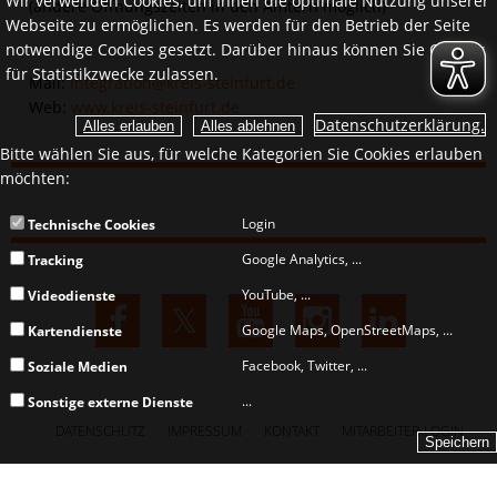
Wir verwenden Cookies, um Ihnen die optimale Nutzung unserer
(andere Öffnungszeiten in den Ämtern möglich)
Webseite zu ermöglichen. Es werden für den Betrieb der Seite
notwendige Cookies gesetzt. Darüber hinaus können Sie Cookies
für Statistikzwecke zulassen.
Mail:
integration@kreis-steinfurt.de
Web:
www.kreis-steinfurt.de
Datenschutzerklärung.
Bitte wählen Sie aus, für welche Kategorien Sie Cookies erlauben
möchten:
Login
Technische Cookies
Google Analytics, ...
Tracking
YouTube, ...
Videodienste
Google Maps, OpenStreetMaps, ...
Kartendienste
Facebook, Twitter, ...
Soziale Medien
...
Sonstige externe Dienste
DATENSCHUTZ
IMPRESSUM
KONTAKT
MITARBEITER-LOGIN