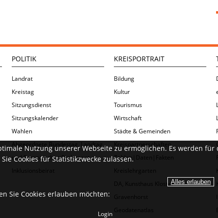
POLITIK
KREISPORTRAIT
Landrat
Bildung
Kreistag
Kultur
Sitzungsdienst
Tourismus
Sitzungskalender
Wirtschaft
Wahlen
Städte & Gemeinden
Abgeordnete Bundestag, Landtag
Kreispartnerschaften
ptimale Nutzung unserer Webseite zu ermöglichen. Es werden für 
und Europäisches Parlament
Zahlen|Daten|Fakten
Sie Cookies für Statistikzwecke zulassen.
Inklusionsbeirat
Kreislehrgarten
DA, Kunsthaus Kloster
ien Sie Cookies erlauben möchten:
Gravenhorst
Geodatenatlas
Login