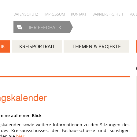
DATENSCHUTZ
IMPRESSUM
KONTAKT
BARRIEREFREIHEIT
MA-
IHR FEEDBACK
IK
KREISPORTRAIT
THEMEN & PROJEKTE
ngskalender
mine auf einen Blick
skalender sowie weitere Informationen zu den Sitzungen des
, des Kreisausschusses, der Fachausschüsse und sonstigen
nden Sie
hier
.