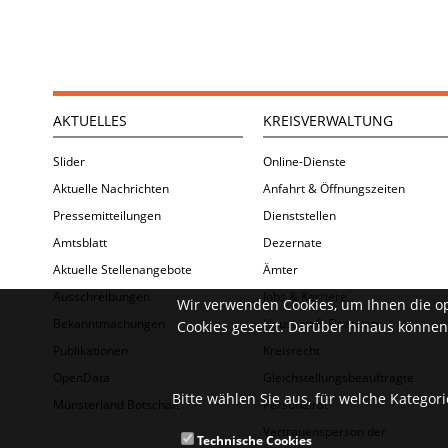
AKTUELLES
KREISVERWALTUNG
Slider
Online-Dienste
Aktuelle Nachrichten
Anfahrt & Öffnungszeiten
Pressemitteilungen
Dienststellen
Amtsblatt
Dezernate
Aktuelle Stellenangebote
Ämter
Ausschreibungen
Jobs & Karriere
Wir verwenden Cookies, um Ihnen die o
Bekanntmachungen
Haushalt & Finanzen
Cookies gesetzt. Darüber hinaus können 
Publikationen
Kreisrecht
OpenData
Gleichstellungsbeauftragte
Bitte wählen Sie aus, für welche Kategor
Münsterland Botschaft
Personalrat
Vertrauensperson der
Technische Cookies