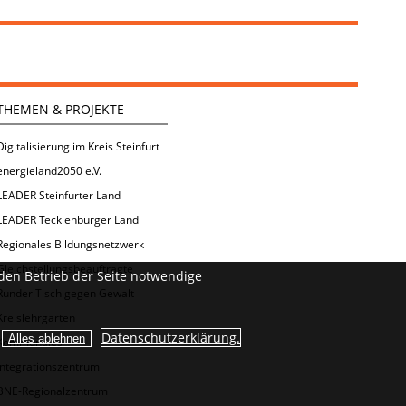
THEMEN & PROJEKTE
Digitalisierung im Kreis Steinfurt
energieland2050 e.V.
LEADER Steinfurter Land
LEADER Tecklenburger Land
Regionales Bildungsnetzwerk
Gleichstellungsbeauftragte
den Betrieb der Seite notwendige
Runder Tisch gegen Gewalt
Kreislehrgarten
Datenschutzerklärung.
Kommunales
Integrationszentrum
BNE-Regionalzentrum