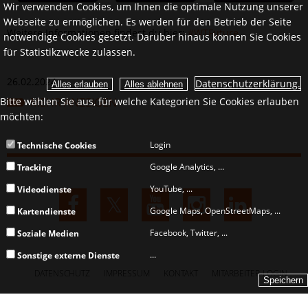
Wir verwenden Cookies, um Ihnen die optimale Nutzung unserer
Webseite zu ermöglichen. Es werden für den Betrieb der Seite
Weitere Informationen findest du hier:
#WTFuture
.
notwendige Cookies gesetzt. Darüber hinaus können Sie Cookies
für Statistikzwecke zulassen.
26.02.2024
Datenschutzerklärung.
MEHR ANZEIGEN
Bitte wählen Sie aus, für welche Kategorien Sie Cookies erlauben
möchten:
Login
Technische Cookies
Google Analytics, ...
Tracking
YouTube, ...
Videodienste
Google Maps, OpenStreetMaps, ...
Kartendienste
Facebook, Twitter, ...
Soziale Medien
...
Sonstige externe Dienste
DATENSCHUTZ
IMPRESSUM
KONTAKT
MITARBEITER-LOGIN