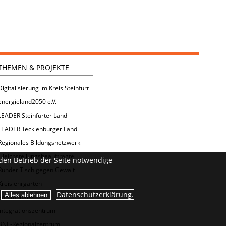
THEMEN & PROJEKTE
Digitalisierung im Kreis Steinfurt
energieland2050 e.V.
LEADER Steinfurter Land
LEADER Tecklenburger Land
Regionales Bildungsnetzwerk
Gleichstellungsbeauftragte
den Betrieb der Seite notwendige
Runder Tisch gegen Gewalt
Kreislehrgarten
Datenschutzerklärung.
Kommunales
Integrationszentrum
BNE-Regionalzentrum