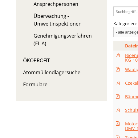
Ansprechpersonen
Überwachung -
Umweltinspektionen
Kategorien:
Genehmigungsverfahren
(ELiA)
Datei
Bioen
KG_10
ÖKOPROFIT
Wauli
Atommüllendlagersuche
Czekal
Formulare
Bäume
Schul
Motor
DMV_1
Tamin