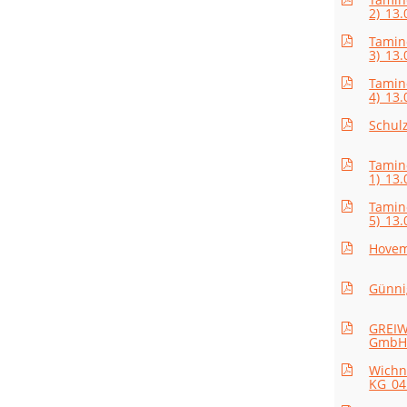
2)_13.
Tamin
3)_13.
Tamin
4)_13.
Schul
Tamin
1)_13.
Tamin
5)_13.
Hovem
Günni
GREIWI
GmbH_
Wichn
KG_04