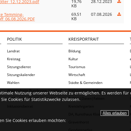
19,76
28.12.2023
ötter_12.12.2023.pdf
KB
69,51
07.08.2026
ze Temming-
KB
ff_06.08.2026.PDF
POLITIK
KREISPORTRAIT
Landrat
Bildung
Kreistag
Kultur
Sitzungsdienst
Tourismus
Sitzungskalender
Wirtschaft
Wahlen
Städte & Gemeinden
Abgeordnete Bundestag, Landtag
Kreispartnerschaften
ptimale Nutzung unserer Webseite zu ermöglichen. Es werden für 
und Europäisches Parlament
Zahlen|Daten|Fakten
Sie Cookies für Statistikzwecke zulassen.
Inklusionsbeirat
Kreislehrgarten
DA, Kunsthaus Kloster
ien Sie Cookies erlauben möchten:
Gravenhorst
Geodatenatlas