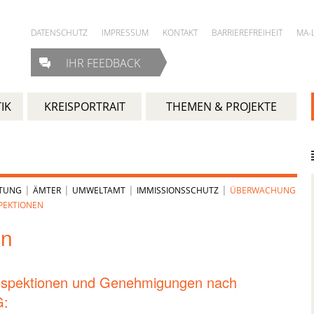
DATENSCHUTZ
IMPRESSUM
KONTAKT
BARRIEREFREIHEIT
MA-
IHR FEEDBACK
IK
KREISPORTRAIT
THEMEN & PROJEKTE
|
|
|
|
LTUNG
ÄMTER
UMWELTAMT
IMMISSIONSSCHUTZ
ÜBERWACHUNG
PEKTIONEN
en
nspektionen und Genehmigungen nach
: