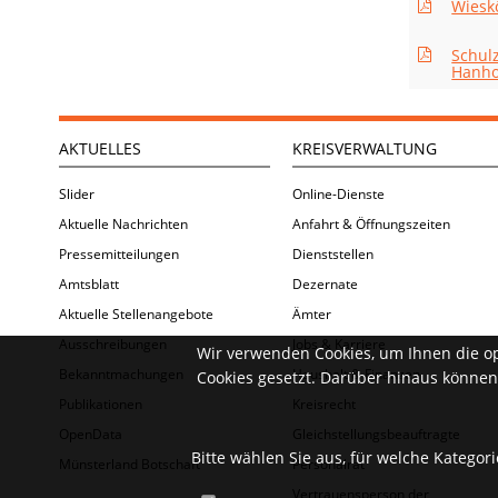
Wiesk
Schul
Hanho
AKTUELLES
KREISVERWALTUNG
Slider
Online-Dienste
Aktuelle Nachrichten
Anfahrt & Öffnungszeiten
Pressemitteilungen
Dienststellen
Amtsblatt
Dezernate
Aktuelle Stellenangebote
Ämter
Ausschreibungen
Jobs & Karriere
Wir verwenden Cookies, um Ihnen die o
Bekanntmachungen
Haushalt & Finanzen
Cookies gesetzt. Darüber hinaus können 
Publikationen
Kreisrecht
OpenData
Gleichstellungsbeauftragte
Bitte wählen Sie aus, für welche Kategor
Münsterland Botschaft
Personalrat
Vertrauensperson der