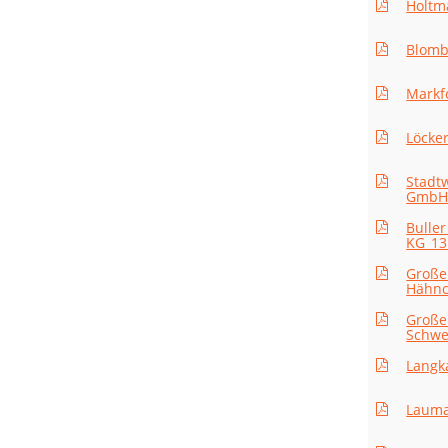
Holtm
Blomb
Markf
Löcke
Stadt
GmbH_
Bulle
KG_13
Große
Hähnc
Große
Schwe
Langk
Lauma