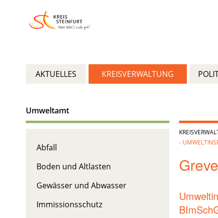
AKTUELLES
KREISVERWALTUNG
POLIT
Umweltamt
KREISVERWA
- UMWELTINS
Abfall
Grev
Boden und Altlasten
Gewässer und Abwasser
Umwelti
Immissionsschutz
BImSchG