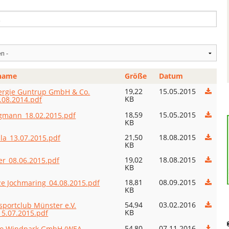
name
Größe
Datum
19,22
15.05.2015
ergie Guntrup GmbH & Co.
KB
.08.2014.pdf
18,59
15.05.2015
gmann_18.02.2015.pdf
KB
21,50
18.08.2015
la_13.07.2015.pdf
KB
19,02
18.08.2015
r_08.06.2015.pdf
KB
18,81
08.09.2015
ze Jochmaring_04.08.2015.pdf
KB
54,94
03.02.2016
sportclub Münster e.V.
KB
5.07.2015.pdf
54,80
07.11.2016
o Windpark GmbH (WEA