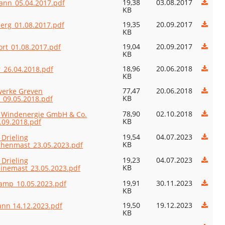
19,38
03.08.2017
ann_05.04.2017.pdf
KB
19,35
20.09.2017
erg_01.08.2017.pdf
KB
19,04
20.09.2017
ort_01.08.2017.pdf
KB
18,96
20.06.2018
r_26.04.2018.pdf
KB
77,47
20.06.2018
werke Greven
KB
09.05.2018.pdf
78,90
02.10.2018
r Windenergie GmbH & Co.
KB
.09.2018.pdf
19,54
04.07.2023
 Drieling
KB
henmast_23.05.2023.pdf
19,23
04.07.2023
 Drieling
KB
inemast_23.05.2023.pdf
19,91
30.11.2023
amp_10.05.2023.pdf
KB
19,50
19.12.2023
nn 14.12.2023.pdf
KB