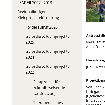
LEADER 2007 - 2013
Regionalbudget:
Kleinprojekteförderung
Förderaufruf 2026
Antragstell
Geförderte Kleinprojekte
2025
NABU Kreisv
Anne-Frank-
Geförderte Kleinprojekte
2024
Umsetzung
Geförderte Kleinprojekte
Juni – Nov
2022
Projektbes
Pilotprojekt für
Seit über 2
zukunftsweisende
Kleingarte
Landnutzung
Jugendl
integration
Therapeutisches
Flora und F