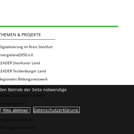
THEMEN & PROJEKTE
Digitalisierung im Kreis Steinfurt
energieland2050 e.V.
LEADER Steinfurter Land
LEADER Tecklenburger Land
Regionales Bildungsnetzwerk
Gleichstellungsbeauftragte
den Betrieb der Seite notwendige
Runder Tisch gegen Gewalt
Kreislehrgarten
Datenschutzerklärung.
Kommunales
Integrationszentrum
BNE-Regionalzentrum