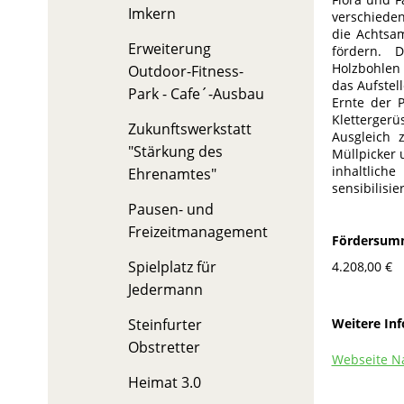
Imkern
verschieden
die Achtsa
Erweiterung
fördern. 
Holzbohlen
Outdoor-Fitness-
das Aufstel
Park - Cafe´-Ausbau
Ernte der P
Kletterger
Zukunftswerkstatt
Ausgleich 
"Stärkung des
Müllpicker 
inhaltlich
Ehrenamtes"
sensibilisie
Pausen- und
Freizeitmanagement
Fördersum
Spielplatz für
4.208,00 €
Jedermann
Weitere In
Steinfurter
Obstretter
Webseite N
Heimat 3.0