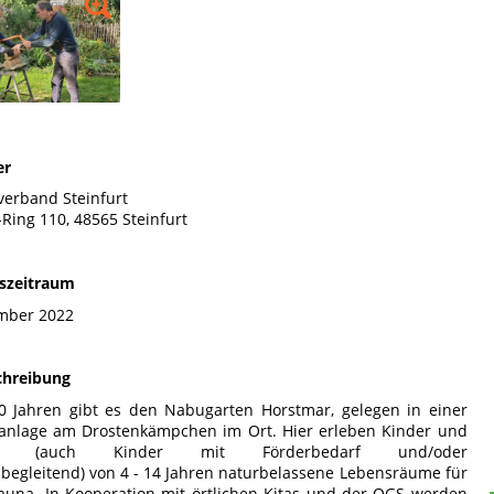
er
erband Steinfurt
Ring 110, 48565 Steinfurt
szeitraum
ember 2022
chreibung
0 Jahren gibt es den Nabugarten Horstmar, gelegen in einer
nanlage am Drostenkämpchen im Ort. Hier erleben Kinder und
iche (auch Kinder mit Förderbedarf und/oder
sbegleitend) von 4 - 14 Jahren naturbelassene Lebensräume für
auna. In Kooperation mit örtlichen Kitas und der OGS werden