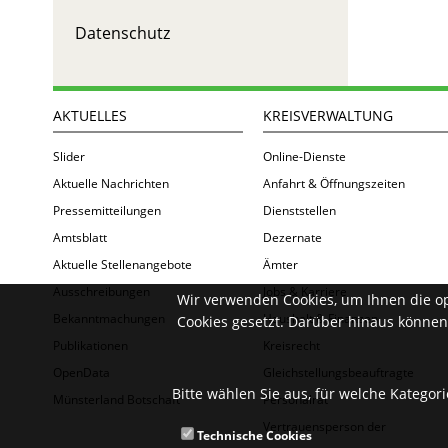
Datenschutz
AKTUELLES
KREISVERWALTUNG
Slider
Online-Dienste
Aktuelle Nachrichten
Anfahrt & Öffnungszeiten
Pressemitteilungen
Dienststellen
Amtsblatt
Dezernate
Aktuelle Stellenangebote
Ämter
Ausschreibungen
Jobs & Karriere
Wir verwenden Cookies, um Ihnen die o
Bekanntmachungen
Haushalt & Finanzen
Cookies gesetzt. Darüber hinaus können 
Publikationen
Kreisrecht
OpenData
Gleichstellungsbeauftragte
Bitte wählen Sie aus, für welche Kategor
Münsterland Botschaft
Personalrat
Vertrauensperson der
Technische Cookies