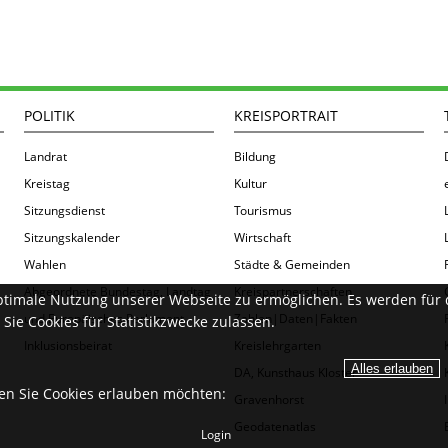
POLITIK
KREISPORTRAIT
Landrat
Bildung
Kreistag
Kultur
Sitzungsdienst
Tourismus
Sitzungskalender
Wirtschaft
Wahlen
Städte & Gemeinden
Abgeordnete Bundestag, Landtag
Kreispartnerschaften
ptimale Nutzung unserer Webseite zu ermöglichen. Es werden für 
und Europäisches Parlament
Zahlen|Daten|Fakten
Sie Cookies für Statistikzwecke zulassen.
Inklusionsbeirat
Kreislehrgarten
DA, Kunsthaus Kloster
ien Sie Cookies erlauben möchten:
Gravenhorst
Geodatenatlas
Login