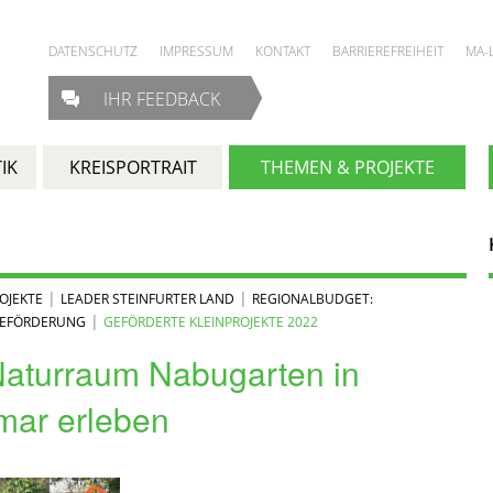
DATENSCHUTZ
IMPRESSUM
KONTAKT
BARRIEREFREIHEIT
MA-
IHR FEEDBACK
IK
KREISPORTRAIT
THEMEN & PROJEKTE
|
|
OJEKTE
LEADER STEINFURTER LAND
REGIONALBUDGET:
|
TEFÖRDERUNG
GEFÖRDERTE KLEINPROJEKTE 2022
aturraum Nabugarten in
mar erleben