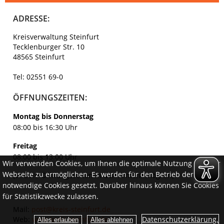
ADRESSE:
Kreisverwaltung Steinfurt
Tecklenburger Str. 10
48565 Steinfurt
Tel: 02551 69-0
ÖFFNUNGSZEITEN:
Montag bis Donnerstag
08:00 bis 16:30 Uhr
Freitag
08:00 bis 13:00 Uhr
Wir verwenden Cookies, um Ihnen die optimale Nutzung unserer
Webseite zu ermöglichen. Es werden für den Betrieb der Seite
(andere Öffnungszeiten in den Ämtern möglich)
notwendige Cookies gesetzt. Darüber hinaus können Sie Cookies
für Statistikzwecke zulassen.
Mail:
post@kreis-steinfurt.de
Web:
www.kreis-steinfurt.de
Datenschutzerklärung.