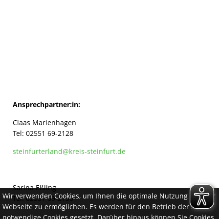
Ansprechpartner:in:
Claas Marienhagen
Tel: 02551 69-2128
steinfurterland@kreis-steinfurt.de
Sarina Eßling
Wir verwenden Cookies, um Ihnen die optimale Nutzung unserer
Tel: 02551 69-2130
Webseite zu ermöglichen. Es werden für den Betrieb der Seite
notwendige Cookies gesetzt. Darüber hinaus können Sie Cookies