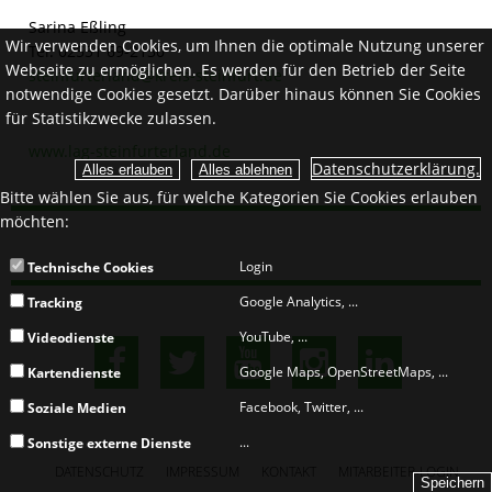
Sarina Eßling
Wir verwenden Cookies, um Ihnen die optimale Nutzung unserer
Tel: 02551 69-2130
Webseite zu ermöglichen. Es werden für den Betrieb der Seite
steinfurterland@kreis-steinfurt.de
notwendige Cookies gesetzt. Darüber hinaus können Sie Cookies
für Statistikzwecke zulassen.
www.lag-steinfurterland.de
Datenschutzerklärung.
Bitte wählen Sie aus, für welche Kategorien Sie Cookies erlauben
möchten:
Login
Technische Cookies
Google Analytics, ...
Tracking
YouTube, ...
Videodienste
Google Maps, OpenStreetMaps, ...
Kartendienste
Facebook, Twitter, ...
Soziale Medien
...
Sonstige externe Dienste
DATENSCHUTZ
IMPRESSUM
KONTAKT
MITARBEITER-LOGIN