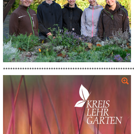
***
***************************************************