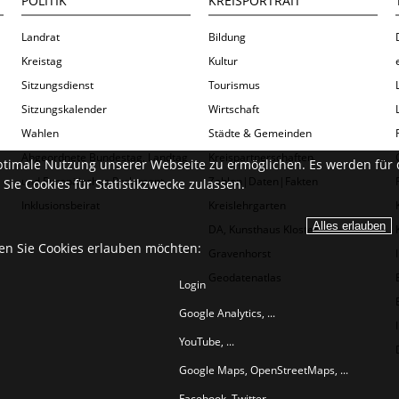
POLITIK
KREISPORTRAIT
Landrat
Bildung
Kreistag
Kultur
Sitzungsdienst
Tourismus
Sitzungskalender
Wirtschaft
Wahlen
Städte & Gemeinden
Abgeordnete Bundestag, Landtag
Kreispartnerschaften
ptimale Nutzung unserer Webseite zu ermöglichen. Es werden für 
und Europäisches Parlament
Zahlen|Daten|Fakten
Sie Cookies für Statistikzwecke zulassen.
Inklusionsbeirat
Kreislehrgarten
DA, Kunsthaus Kloster
ien Sie Cookies erlauben möchten:
Gravenhorst
Geodatenatlas
Login
Google Analytics, ...
YouTube, ...
Google Maps, OpenStreetMaps, ...
Facebook, Twitter, ...