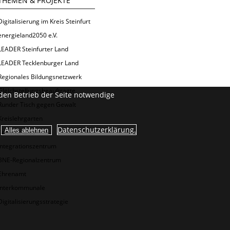
THEMEN & PROJEKTE
Digitalisierung im Kreis Steinfurt
energieland2050 e.V.
LEADER Steinfurter Land
LEADER Tecklenburger Land
Regionales Bildungsnetzwerk
Gleichstellungsbeauftragte
den Betrieb der Seite notwendige
Runder Tisch gegen Gewalt
Kreislehrgarten
Datenschutzerklärung.
Kommunales
Integrationszentrum
BNE-Regionalzentrum
Ehrenamt
Interkommunale
Digitalisierungsstrategie