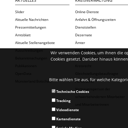
AKTUELLES
KREISVERWALTUNG
Slider
Online-Dienste
Aktuelle Nachrichten
Anfahrt & Öffnungszeiten
Pressemitteilungen
Dienststellen
Amtsblatt
Dezernate
Aktuelle Stellenangebote
Ämter
Ausschreibungen
Jobs & Karriere
Wir verwenden Cookies, um Ihnen die o
Bekanntmachungen
Haushalt & Finanzen
Cookies gesetzt. Darüber hinaus können 
Publikationen
Kreisrecht
OpenData
Gleichstellungsbeauftragte
Bitte wählen Sie aus, für welche Kategor
Münsterland Botschaft
Personalrat
Vertrauensperson der
Technische Cookies
schwerbehinderten Mitarbeiter
Tracking
und Mitarbeiterinnen
Videodienste
Kartendienste