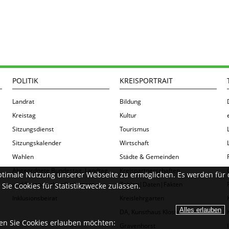
POLITIK
KREISPORTRAIT
Landrat
Bildung
Kreistag
Kultur
Sitzungsdienst
Tourismus
Sitzungskalender
Wirtschaft
Wahlen
Städte & Gemeinden
Abgeordnete Bundestag, Landtag
Kreispartnerschaften
ptimale Nutzung unserer Webseite zu ermöglichen. Es werden für 
und Europäisches Parlament
Zahlen|Daten|Fakten
Sie Cookies für Statistikzwecke zulassen.
Inklusionsbeirat
Kreislehrgarten
DA, Kunsthaus Kloster
ien Sie Cookies erlauben möchten:
Gravenhorst