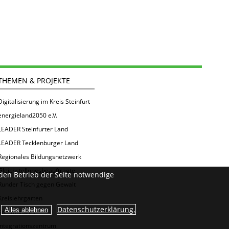
THEMEN & PROJEKTE
Digitalisierung im Kreis Steinfurt
energieland2050 e.V.
LEADER Steinfurter Land
LEADER Tecklenburger Land
Regionales Bildungsnetzwerk
Gleichstellungsbeauftragte
den Betrieb der Seite notwendige
Runder Tisch gegen Gewalt
Kreislehrgarten
Datenschutzerklärung.
Kommunales
Integrationszentrum