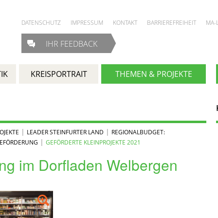
DATENSCHUTZ
IMPRESSUM
KONTAKT
BARRIEREFREIHEIT
MA-
IHR FEEDBACK
IK
KREISPORTRAIT
THEMEN & PROJEKTE
|
|
OJEKTE
LEADER STEINFURTER LAND
REGIONALBUDGET:
|
TEFÖRDERUNG
GEFÖRDERTE KLEINPROJEKTE 2021
ng im Dorfladen Welbergen