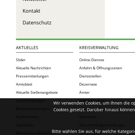
Kontakt
Datenschutz
AKTUELLES
KREISVERWALTUNG
Slider
Online-Dienste
Aktuelle Nachrichten
Anfahrt & Öffnungszeiten
Pressemitteilungen
Dienststellen
Amtsblatt
Dezernate
Aktuelle Stellenangebote
Ämter
Ausschreibungen
Jobs & Karriere
Wir verwenden Cookies, um Ihnen die o
Bekanntmachungen
Haushalt & Finanzen
Cookies gesetzt. Darüber hinaus können 
Publikationen
Kreisrecht
OpenData
Gleichstellungsbeauftragte
Bitte wählen Sie aus, für welche Kategor
Münsterland Botschaft
Personalrat