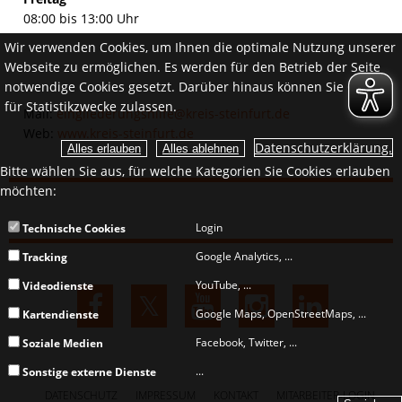
08:00 bis 13:00 Uhr
Wir verwenden Cookies, um Ihnen die optimale Nutzung unserer
Webseite zu ermöglichen. Es werden für den Betrieb der Seite
notwendige Cookies gesetzt. Darüber hinaus können Sie Cookies
für Statistikzwecke zulassen.
Mail:
eingliederungshilfe@kreis-steinfurt.de
Web:
www.kreis-steinfurt.de
Datenschutzerklärung.
Bitte wählen Sie aus, für welche Kategorien Sie Cookies erlauben
möchten:
Login
Technische Cookies
Google Analytics, ...
Tracking
YouTube, ...
Videodienste
Google Maps, OpenStreetMaps, ...
Kartendienste
Facebook, Twitter, ...
Soziale Medien
...
Sonstige externe Dienste
DATENSCHUTZ
IMPRESSUM
KONTAKT
MITARBEITER-LOGIN