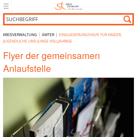
|
|
KREISVERWALTUNG
ÄMTER
EINGLIEDERUNGSHILFE FÜR KINDER,
JUGENDLICHE UND JUNGE VOLLJÄHRIGE
Flyer der gemeinsamen
Anlaufstelle