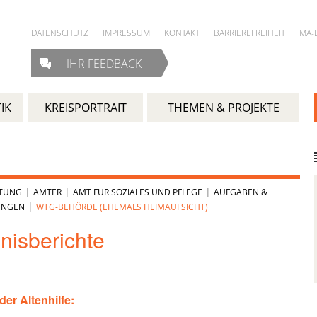
DATENSCHUTZ
IMPRESSUM
KONTAKT
BARRIEREFREIHEIT
MA-
IHR FEEDBACK
IK
KREISPORTRAIT
THEMEN & PROJEKTE
|
|
|
LTUNG
ÄMTER
AMT FÜR SOZIALES UND PFLEGE
AUFGABEN &
|
UNGEN
WTG-BEHÖRDE (EHEMALS HEIMAUFSICHT)
nisberichte
er Altenhilfe: