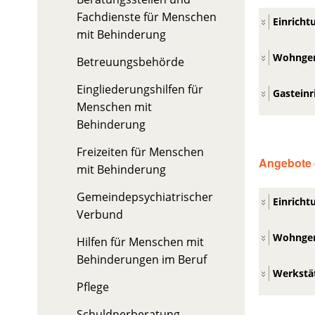
Fachdienste für Menschen
Einrich
mit Behinderung
Wohngem
Betreuungsbehörde
Eingliederungshilfen für
Gasteinr
Menschen mit
Behinderung
Freizeiten für Menschen
Angebote d
mit Behinderung
Gemeindepsychiatrischer
Einrich
Verbund
Wohngem
Hilfen für Menschen mit
Behinderungen im Beruf
Werkstä
Pflege
Schuldnerberatung