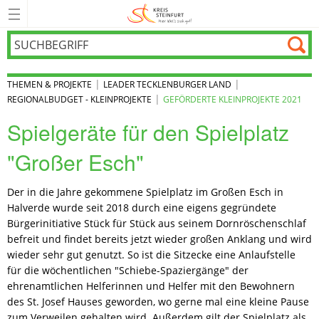
|
|
THEMEN & PROJEKTE
LEADER TECKLENBURGER LAND
|
REGIONALBUDGET - KLEINPROJEKTE
GEFÖRDERTE KLEINPROJEKTE 2021
Spielgeräte für den Spielplatz
"Großer Esch"
Der in die Jahre gekommene Spielplatz im Großen Esch in
Halverde wurde seit 2018 durch eine eigens gegründete
Bürgerinitiative Stück für Stück aus seinem Dornröschenschlaf
befreit und findet bereits jetzt wieder großen Anklang und wird
wieder sehr gut genutzt. So ist die Sitzecke eine Anlaufstelle
für die wöchentlichen "Schiebe-Spaziergänge" der
ehrenamtlichen Helferinnen und Helfer mit den Bewohnern
des St. Josef Hauses geworden, wo gerne mal eine kleine Pause
zum Verweilen gehalten wird. Außerdem gilt der Spielplatz als