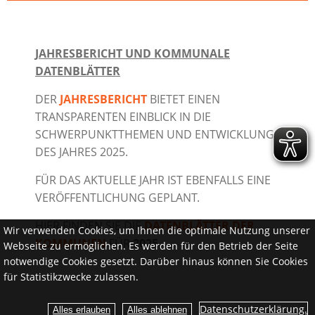
JAHRESBERICHT UND KOMMUNALE
DATENBLÄTTER
DER
JAHRESBERICHT
BIETET EINEN
TRANSPARENTEN EINBLICK IN DIE
SCHWERPUNKTTHEMEN UND ENTWICKLUNGEN
DES JAHRES 2025.
FÜR DAS AKTUELLE JAHR IST EBENFALLS EINE
VERÖFFENTLICHUNG GEPLANT.
HIER FINDEN SIE DIE
DATENBLÄTTER DER
Wir verwenden Cookies, um Ihnen die optimale Nutzung unserer
KOMMUNEN
FÜR
2025
Webseite zu ermöglichen. Es werden für den Betrieb der Seite
notwendige Cookies gesetzt. Darüber hinaus können Sie Cookies
für Statistikzwecke zulassen.
Datenschutzerklärung.