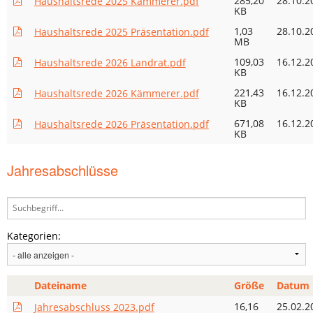
285,20
28.10.2
Haushaltsrede 2025 Kämmerer.pdf
KB
1,03
28.10.2
Haushaltsrede 2025 Präsentation.pdf
MB
109,03
16.12.2
Haushaltsrede 2026 Landrat.pdf
KB
221,43
16.12.2
Haushaltsrede 2026 Kämmerer.pdf
KB
671,08
16.12.2
Haushaltsrede 2026 Präsentation.pdf
KB
Jahresabschlüsse
Kategorien:
Dateiname
Größe
Datum
16,16
25.02.2
Jahresabschluss 2023.pdf