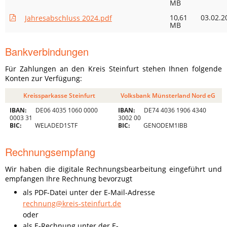
MB
10,61
03.02.2
Jahresabschluss 2024.pdf
MB
Bankverbindungen
Für Zahlungen an den Kreis Steinfurt stehen Ihnen folgende
Konten zur Verfügung:
Kreissparkasse Steinfurt
Volksbank Münsterland Nord eG
IBAN:
DE06 4035 1060 0000
IBAN:
DE74 4036 1906 4340
0003 31
3002 00
BIC:
WELADED1STF
BIC:
GENODEM1IBB
Rechnungsempfang
Wir haben die digitale Rechnungsbearbeitung eingeführt und
empfangen Ihre Rechnung bevorzugt
als PDF-Datei unter der E-Mail-Adresse
rechnung@kreis-steinfurt.de
oder
als E-Rechnung unter der E-