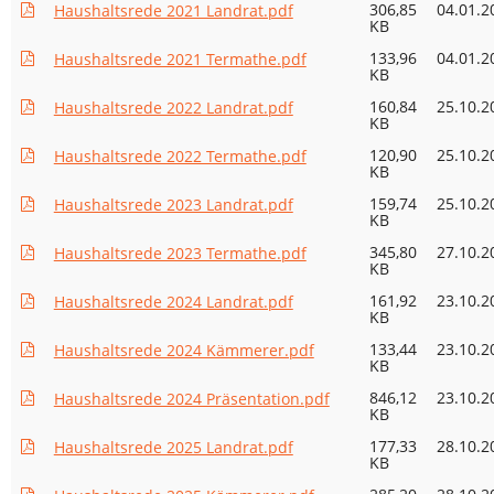
306,85
04.01.2
Haushaltsrede 2021 Landrat.pdf
KB
133,96
04.01.2
Haushaltsrede 2021 Termathe.pdf
KB
160,84
25.10.2
Haushaltsrede 2022 Landrat.pdf
KB
120,90
25.10.2
Haushaltsrede 2022 Termathe.pdf
KB
159,74
25.10.2
Haushaltsrede 2023 Landrat.pdf
KB
345,80
27.10.2
Haushaltsrede 2023 Termathe.pdf
KB
161,92
23.10.2
Haushaltsrede 2024 Landrat.pdf
KB
133,44
23.10.2
Haushaltsrede 2024 Kämmerer.pdf
KB
846,12
23.10.2
Haushaltsrede 2024 Präsentation.pdf
KB
177,33
28.10.2
Haushaltsrede 2025 Landrat.pdf
KB