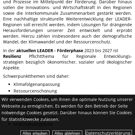
und Prozesse im Mittelpunkt der Förderung. Darüber hinaus
sollen die Innovations- und Wirtschaftskraft in den Regionen
sowie die interkommunale Zusammenarbeit gestärkt werden.
Eine nachhaltige strukturelle Weiterentwicklung der LEADER-
Regionen soll erreicht werden, indem Lösungen für drängende
Herausforderungen unserer Zeit entwickelt und erprobt
werden. Hierzu zählen insbesondere auch der demografische
Wandel, der Klimawandel und der Ressourcenschutz.
In der
aktuellen LEADER - Förderphase
2023 bis 2027 ist
Resilienz
Pflichtthema für Regionale Entwicklungs-
strategien bezüglich ökonomischer, sozialer und ökologischer
Aspekte.
Schwerpunktthemen sind daher:
Klimafolgenanpassung
Ressourcenschonung
Reduzierung wirtschaftlicher Abhängigkeiten
Wir verwenden Cookies, um Ihnen die optimale Nutzung unserer
Digitalisierung
Webseite zu ermöglichen. Es werden für den Betrieb der Seite
Verbesserung des sozialen Zusammenhalts
notwendige Cookies gesetzt. Darüber hinaus können Sie Cookies
Daseinsvorsorge und
für Statistikzwecke zulassen.
Mobilitätsangebote
Datenschutzerklärung.