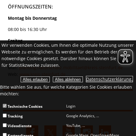
ÖFFNUNGSZEITEN:
Montag bis Donnerstag
08:00 bis 16:30 Uhr
Freitag
Wir verwenden Cookies, um Ihnen die optimale Nutzung unserer
08:00 bis 12:00 Uhr
Webseite zu ermöglichen. Es werden für den Betrieb der Seite
notwendige Cookies gesetzt. Darüber hinaus können Sie Cookies
für Statistikzwecke zulassen.
Mail:
planung.naturschutz.mobilitaet@kreis-steinfurt.de
Web:
www.kreis-steinfurt.de
Datenschutzerklärung.
Bitte wählen Sie aus, für welche Kategorien Sie Cookies erlauben
möchten:
Login
Technische Cookies
Google Analytics, ...
Tracking
YouTube, ...
Videodienste
Google Maps, OpenStreetMaps, ...
Kartendienste