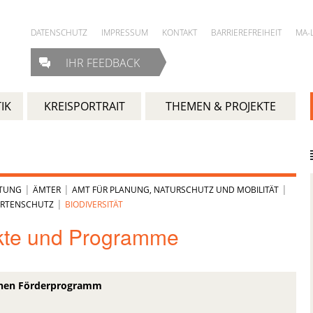
DATENSCHUTZ
IMPRESSUM
KONTAKT
BARRIEREFREIHEIT
MA-
IHR FEEDBACK
IK
KREISPORTRAIT
THEMEN & PROJEKTE
|
|
|
LTUNG
ÄMTER
AMT FÜR PLANUNG, NATURSCHUTZ UND MOBILITÄT
|
ARTENSCHUTZ
BIODIVERSITÄT
kte und Programme
chen Förderprogramm