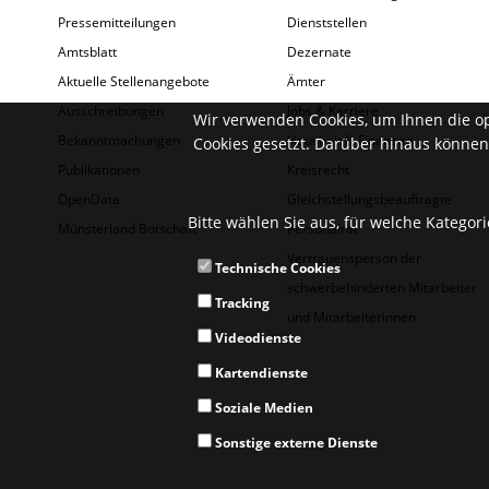
Pressemitteilungen
Dienststellen
Amtsblatt
Dezernate
Aktuelle Stellenangebote
Ämter
Ausschreibungen
Jobs & Karriere
Wir verwenden Cookies, um Ihnen die o
Bekanntmachungen
Haushalt & Finanzen
Cookies gesetzt. Darüber hinaus können 
Publikationen
Kreisrecht
OpenData
Gleichstellungsbeauftragte
Bitte wählen Sie aus, für welche Kategor
Münsterland Botschaft
Personalrat
Vertrauensperson der
Technische Cookies
schwerbehinderten Mitarbeiter
Tracking
und Mitarbeiterinnen
Videodienste
Kartendienste
Soziale Medien
Sonstige externe Dienste