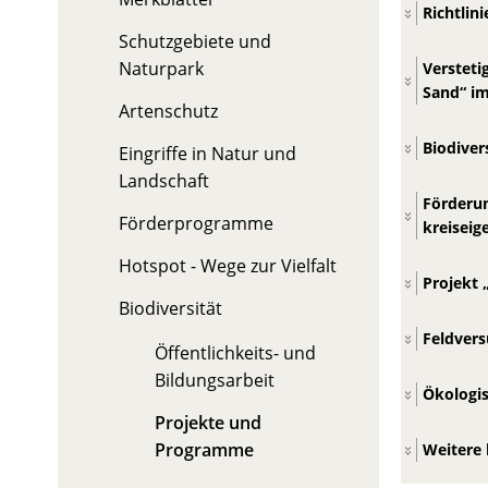
Richtlin
Schutzgebiete und
Naturpark
Versteti
Sand“ im
Artenschutz
Biodiver
Eingriffe in Natur und
Landschaft
Förderun
Förderprogramme
kreiseig
Hotspot - Wege zur Vielfalt
Projekt 
Biodiversität
Feldvers
Öffentlichkeits- und
Bildungsarbeit
Ökologis
Projekte und
Programme
Weitere 