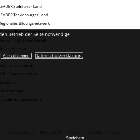
LEADER Steinfurter Land
LEADER Tecklenburger Land
Regionales Bildungsnetzwerk
Gleichstellungsbeauftragte
den Betrieb der Seite notwendige
Runder Tisch gegen Gewalt
Kreislehrgarten
Datenschutzerklärung.
Kommunales
Integrationszentrum
BNE-Regionalzentrum
Ehrenamt
Interkommunale
Digitalisierungsstrategie
DATENSCHUTZ
IMPRESSUM
KONTAKT
MITARBEITER-LOGIN