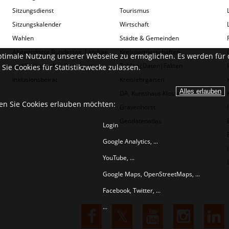
Sitzungsdienst
Tourismus
Sitzungskalender
Wirtschaft
Wahlen
Städte & Gemeinden
Abgeordnete Bundestag, Landtag
Kreispartnerschaften
ptimale Nutzung unserer Webseite zu ermöglichen. Es werden für 
und Europäisches Parlament
Zahlen|Daten|Fakten
Sie Cookies für Statistikzwecke zulassen.
Inklusionsbeirat
Kreislehrgarten
DA, Kunsthaus Kloster
ien Sie Cookies erlauben möchten:
Gravenhorst
Geodatenatlas
Login
Google Analytics, ...
YouTube, ...
Google Maps, OpenStreetMaps, ...
Facebook, Twitter, ...
...