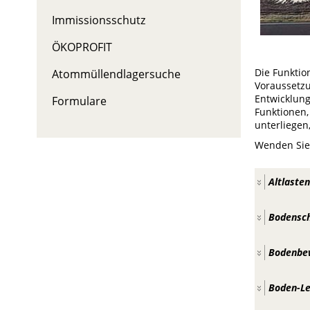
Immissionsschutz
ÖKOPROFIT
Die Funktio
Atommüllendlagersuche
Voraussetzu
Entwicklun
Formulare
Funktione
unterliegen
Wenden Sie
Altlasten
Bodensch
Bodenbew
Boden-Le