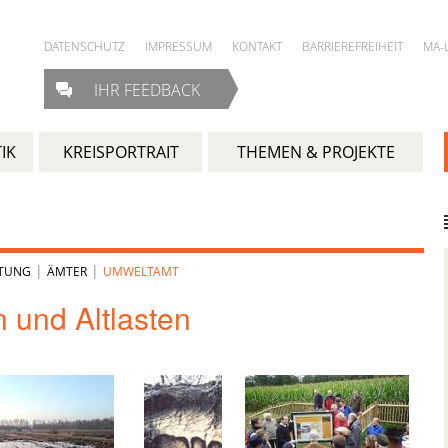
DATENSCHUTZ
IMPRESSUM
KONTAKT
BARRIEREFREIHEIT
MA-
IHR FEEDBACK
IK
KREISPORTRAIT
THEMEN & PROJEKTE
|
|
LTUNG
ÄMTER
UMWELTAMT
 und Altlasten