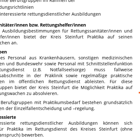
mmte Berufsgruppen im Rahmen der
dungsrichtlinien
interessierte rettungsdienstlicher Ausbildungen
itäter/innen bzw. Rettungshelfer/innen
Ausbildungsbestimmungen für Rettungssanitäter/innen und
lfer/innen bietet der Kreis Steinfurt Praktika auf seinen
chen an.
pen
hes Personal aus Krankenhäusern, sonstigen medizinischen
en und Bundeswehr sowie Personal mit Schnittstellenfunktion
ngsdienst (z.B. Notfallseelsorge) muss fallweise
sabschnitte in der Präklinik sowie regelmäßige praktische
gen im öffentlichen Rettungsdienst ableisten. Für diese
ppen bietet der Kreis Steinfurt die Möglichkeit Praktika auf
ungswachen zu absolvieren.
 Berufsgruppen mit Praktikumsbedarf bestehen grundsätzlich
en der Einzelfallentscheidung und –regelung.
essierte
ressierte rettungsdienstlicher Ausbildungen können sich
für Praktika im Rettungsdienst des Kreises Steinfurt (ohne
anspruch) bewerben.