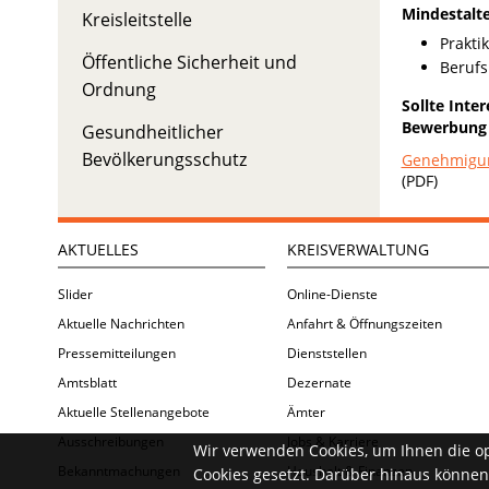
Mindestalte
Kreisleitstelle
Prakti
Öffentliche Sicherheit und
Berufs
Ordnung
Sollte Inte
Bewerbung g
Gesundheitlicher
Bevölkerungsschutz
Genehmigun
(PDF)
AKTUELLES
KREISVERWALTUNG
Slider
Online-Dienste
Aktuelle Nachrichten
Anfahrt & Öffnungszeiten
Pressemitteilungen
Dienststellen
Amtsblatt
Dezernate
Aktuelle Stellenangebote
Ämter
Ausschreibungen
Jobs & Karriere
Wir verwenden Cookies, um Ihnen die o
Bekanntmachungen
Haushalt & Finanzen
Cookies gesetzt. Darüber hinaus können 