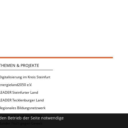
THEMEN & PROJEKTE
Digitalisierung im Kreis Steinfurt
energieland2050 e.V.
LEADER Steinfurter Land
LEADER Tecklenburger Land
Regionales Bildungsnetzwerk
Gleichstellungsbeauftragte
den Betrieb der Seite notwendige
Runder Tisch gegen Gewalt