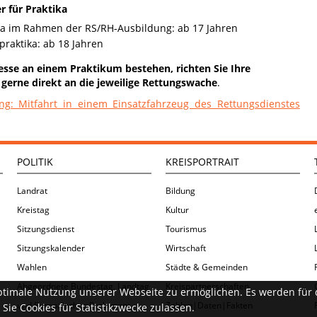
r für Praktika
ka im Rahmen der RS/RH-Ausbildung: ab 17 Jahren
praktika: ab 18 Jahren
resse an einem Praktikum bestehen, richten Sie Ihre
erne direkt an die jeweilige Rettungswache
.
g: Mitfahrt in einem Einsatzfahrzeug des Rettungsdienstes
POLITIK
KREISPORTRAIT
Landrat
Bildung
Kreistag
Kultur
Sitzungsdienst
Tourismus
Sitzungskalender
Wirtschaft
Wahlen
Städte & Gemeinden
Abgeordnete Bundestag, Landtag
Kreispartnerschaften
ptimale Nutzung unserer Webseite zu ermöglichen. Es werden für 
und Europäisches Parlament
Zahlen|Daten|Fakten
Sie Cookies für Statistikzwecke zulassen.