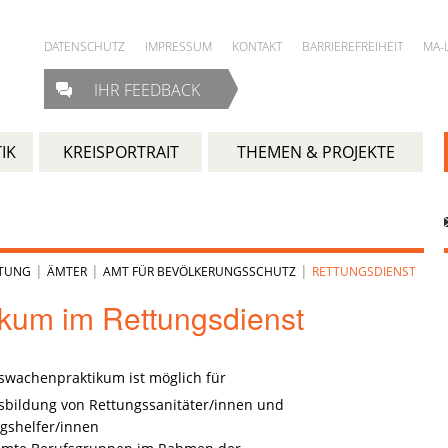
DATENSCHUTZ
IMPRESSUM
KONTAKT
BARRIEREFREIHEIT
MA-
IHR FEEDBACK
IK
KREISPORTRAIT
THEMEN & PROJEKTE
|
|
|
LTUNG
ÄMTER
AMT FÜR BEVÖLKERUNGSSCHUTZ
RETTUNGSDIENST
ikum im Rettungsdienst
swachenpraktikum ist möglich für
sbildung von Rettungssanitäter/innen und
gshelfer/innen