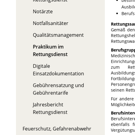
besti
Ausbil
Notärzte
Berufs
Notfallsanitäter
Rettungssan
Gemäß den 
Qualitätsmanagement
Rettungshe
Rettungswa
Praktikum im
Berufsgrup
Rettungsdienst
Medizinisc
Einrichtung
Digitale
zum Rettu
Ausbildung
Einsatzdokumentation
Fortbildun
Personengru
Gebührensatzung und
seinen Rett
Gebührentarife
Für andere
Jahresbericht
Möglichkeit
Rettungsdienst
Berufsinter
Berufsinte
ebenfalls 
Feuerschutz, Gefahrenabwehr
Vergütungs