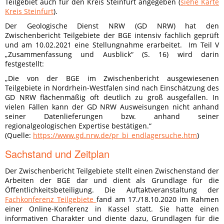
Teilgebiet auch für den Kreis Steinfurt angegeben (
siehe Karte
Kreis Steinfurt
).
Der Geologische Dienst NRW (GD NRW) hat den
Zwischenbericht Teilgebiete der BGE intensiv fachlich geprüft
und am 10.02.2021 eine Stellungnahme erarbeitet. Im Teil V
„Zusammenfassung und Ausblick“ (S. 16) wird darin
festgestellt:
„Die von der BGE im Zwischenbericht ausgewiesenen
Teilgebiete in Nordrhein-Westfalen sind nach Einschätzung des
GD NRW flächenmäßig oft deutlich zu groß ausgefallen. In
vielen Fällen kann der GD NRW Ausweisungen nicht anhand
seiner Datenlieferungen bzw. anhand seiner
regionalgeologischen Expertise bestätigen.“
(Quelle:
https://www.gd.nrw.de/pr_bi_endlagersuche.htm
)
Sachstand und Zeitplan
Der Zwischenbericht Teilgebiete stellt einen Zwischenstand der
Arbeiten der BGE dar und dient als Grundlage für die
Öffentlichkeitsbeteiligung. Die Auftaktveranstaltung der
Fachkonferenz Teilgebiete
fand am 17./18.10.2020 im Rahmen
einer Online-Konferenz in Kassel statt. Sie hatte einen
informativen Charakter und diente dazu, Grundlagen für die