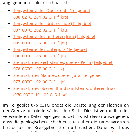
angegebenen Link erreichbar ist:
Tongesteine der Oberkreide (Teilgebiet
008_02TG_204_02IG_T_f_kro)
Tongesteine der Unterkreide (Teilgebiet
007_00TG_202_02IG_T_f_kru)
Tongesteine des mittleren Jura (Teilgebiet
005_00TG_055_00IG_T_f_jm)
Tongesteine des Unterjura (Teilgebiet
006_00TG_188_00IG_T_f_ju)
Steinsalz des Zechsteines, oberes Perm (Teilgebiet
078_06TG_197_06IG_S_f_z)
Steinsalz des Malmes, oberer Jura (Teilgebiet
077_00TG_192_00IG_S_f_jo)
Steinsalz des oberen Bundsandsteins, unterer Trias
(076_03TG_191_05IG_S_f_so)
Im Teilgebiet 076_03TG endet die Darstellung der Flächen an
der Grenze auf niedersächsischer Seite. Dies ist vermutlich der
verwendeten Datenlage geschuldet. Es ist davon auszugehen,
dass die geologischen Schichten auch über die Landesgrenzen
hinaus bis ins Kreisgebiet Steinfurt reichen. Daher wird das