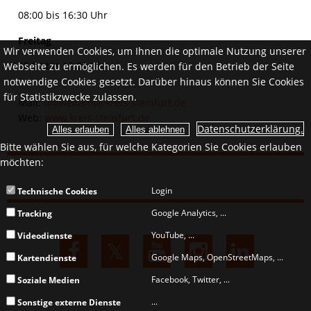
08:00 bis 16:30 Uhr
Freitag
Wir verwenden Cookies, um Ihnen die optimale Nutzung unserer
08:00 bis 13:0
0 Uhr
Webseite zu ermöglichen. Es werden für den Betrieb der Seite
notwendige Cookies gesetzt. Darüber hinaus können Sie Cookies
für Statistikzwecke zulassen.
Mail:
umweltamt@kreis-steinfurt.de
Web:
www.kreis-steinfurt.de
Datenschutzerklärung.
Bitte wählen Sie aus, für welche Kategorien Sie Cookies erlauben
möchten:
Login
Technische Cookies
Google Analytics, ...
Tracking
YouTube, ...
Videodienste
Google Maps, OpenStreetMaps, ...
Kartendienste
Facebook, Twitter, ...
Soziale Medien
...
Sonstige externe Dienste