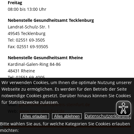
Freitag
08:00 bis 13:00 Uhr
Nebenstelle Gesundheitsamt Tecklenburg
Landrat-Schulz-Str. 1
49545 Tecklenburg
Tel: 02551 69-3505
Fax: 02551 69-93505
Nebenstelle Gesundheitsamt Rheine
Kardinal-Galen-Ring 84-86
48431 Rheine
Tel: 02551 69-4005
Wir verwenden Cookies, um Ihnen die optimale Nutzung unserer
Fax: 02551 69-4001
Webseite zu ermöglichen. Es werden für den Betrieb der Seite
notwendige Cookies gesetzt. Darüber hinaus können Sie Cookies
für Statistikzwecke zulassen.
Mail:
gesundheitsamt@kreis-steinfurt.de
Web:
www.kreis-steinfurt.de
Datenschutzerklärung.
Bitte wählen Sie aus, für welche Kategorien Sie Cookies erlauben
möchten: