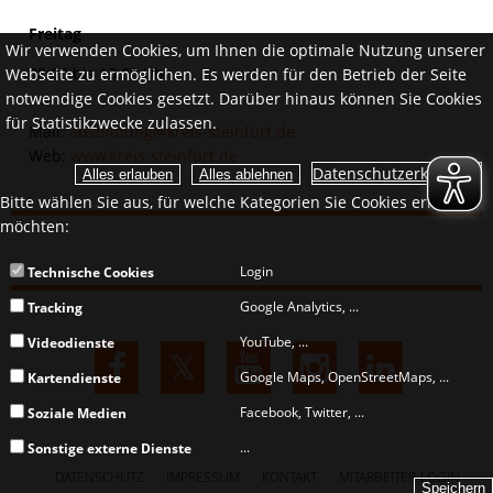
Freitag
Wir verwenden Cookies, um Ihnen die optimale Nutzung unserer
08:00 bis 13:00 Uhr
Webseite zu ermöglichen. Es werden für den Betrieb der Seite
notwendige Cookies gesetzt. Darüber hinaus können Sie Cookies
für Statistikzwecke zulassen.
Mail:
ausbildung@kreis-steinfurt.de
Web:
www.kreis-steinfurt.de
Datenschutzerklärung.
Bitte wählen Sie aus, für welche Kategorien Sie Cookies erlauben
möchten:
Login
Technische Cookies
Google Analytics, ...
Tracking
YouTube, ...
Videodienste
Google Maps, OpenStreetMaps, ...
Kartendienste
Facebook, Twitter, ...
Soziale Medien
...
Sonstige externe Dienste
DATENSCHUTZ
IMPRESSUM
KONTAKT
MITARBEITER-LOGIN